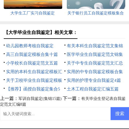
大学生工厂实习自我鉴定
关于银行员工自我鉴定模板集合
七篇
【大学毕业生自我鉴定】相关文章：
幼儿园教师考核自我鉴定
有关本科生自我鉴定范文集锦
高三自我鉴定模板合集十篇
八篇
医学毕业生自我鉴定范文锦集
小学校长自我鉴定范文五篇
8篇
关于中专生自我鉴定范文汇总
实用的本科生自我鉴定模板汇
7篇
实用的中专自我鉴定模板合集
编8篇
关于卫校毕业生自我鉴定模板
六篇
实用的护理专业自我鉴定4篇
汇编六篇
【推荐】函授自我鉴定集合5
土木工程自我鉴定汇编五篇
篇
上一篇：
下一篇：
军训自我鉴定(集锦15篇)
有关毕业生登记表自我鉴
定范文汇编8篇