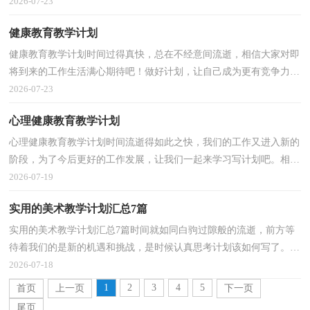
总结吧。那么总结应该包括什么内容呢？下面是小编...
2026-07-23
健康教育教学计划
健康教育教学计划时间过得真快，总在不经意间流逝，相信大家对即
将到来的工作生活满心期待吧！做好计划，让自己成为更有竞争力的
人吧。你所接触过的计划都是什么样子的呢？以下是小编...
2026-07-23
心理健康教育教学计划
心理健康教育教学计划时间流逝得如此之快，我们的工作又进入新的
阶段，为了今后更好的工作发展，让我们一起来学习写计划吧。相信
大家又在为写计划犯愁了？以下是小编收集整理的心理...
2026-07-19
实用的美术教学计划汇总7篇
实用的美术教学计划汇总7篇时间就如同白驹过隙般的流逝，前方等
待着我们的是新的机遇和挑战，是时候认真思考计划该如何写了。什
么样的计划才是好的计划呢？下面是小编精心整理的...
2026-07-18
1
2
3
4
5
首页
上一页
下一页
尾页