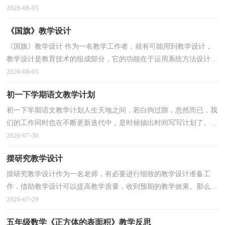
计是什么样子的呢？下面是小编整理的望月教学设计...
2026-08-05
《国旗》教学设计
《国旗》教学设计 作为一名教学工作者，就有可能用到教学设计，
教学设计是教育技术的组成部分，它的功能在于运用系统方法设计教
学过程，使之成为一种具有操作性的程序。那么什么样...
2026-08-05
初一下学期语文教学计划
初一下学期语文教学计划人生天地之间，若白驹过隙，忽然而已，我
们的工作同时也在不断更新迭代中，是时候抽出时间写写计划了。好
的计划都具备一些什么特点呢？下面是小编精心整理的初...
2026-07-30
摆研究教学设计
摆研究教学设计作为一名老师，有必要进行细致的教学设计准备工
作，借助教学设计可以提高教学质量，收到预期的教学效果。那么问
题来了，教学设计应该怎么写？下面是小编为大家整理的摆...
2026-07-29
五年级数学《正方体的表面积》教学反思