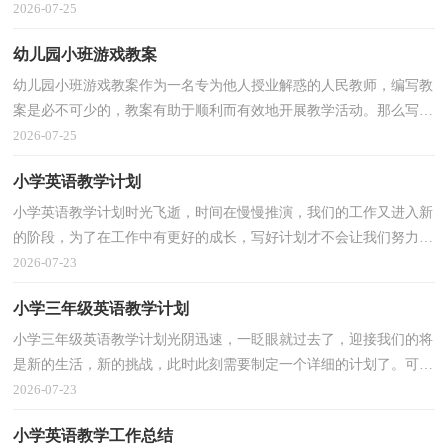
以下是小编精心整理的幼儿园小班教案，欢迎大家借鉴...
2026-07-25
幼儿园小班游戏教案
幼儿园小班游戏教案作为一名专为他人授业解惑的人民教师，编写教
案是必不可少的，教案有助于顺利而有效地开展教学活动。那么写教
案需要注意哪些问题呢？下面是小编精心整理的幼儿...
2026-07-25
小学英语教学计划
小学英语教学计划时光飞逝，时间在慢慢推演，我们的工作又进入新
的阶段，为了在工作中有更好的成长，写好计划才不会让我们努力的
时候迷失方向哦。相信大家又在为写计划犯愁了吧？以下...
2026-07-23
小学三年级英语教学计划
小学三年级英语教学计划光阴迅速，一眨眼就过去了，迎接我们的将
是新的生活，新的挑战，此时此刻需要制定一个详细的计划了。可是
到底什么样的计划才是适合自己的呢？下面是小编整理的...
2026-07-23
小学英语教学工作总结