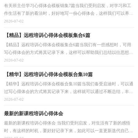
有关班主任学习心得体会模板锦集7篇当我们受到启发，对学习和工
作生活有了新的看法时，好好地写一份心得体会，这样我们可以养成
良好的总结方法。那么心得体会到底应该怎么写呢？下...
2026-07-02
【精品】远程培训心得体会模板集合6篇
【精品】远程培训心得体会模板集合6篇当我们有一些感想时，可用
写心得体会的方式将其记录下来，这样可以帮助我们总结以往思想、
工作和学习。应该怎么写才合适呢？以下是小编为大...
2026-07-02
【精华】远程培训心得体会模板合集10篇
【精华】远程培训心得体会模板合集10篇当我们备受启迪时，可以通
过写心得体会的方式将其记录下来，这样就可以通过不断总结，丰富
我们的思想。那么心得体会怎么写才能感染读者呢？以...
2026-07-02
最新的新课程培训心得体会
最新的新课程培训心得体会 当我们受到启发，对生活有了新的感悟
时，有这样的时机，要好好记录下来，如此可以一直更新迭代自己的