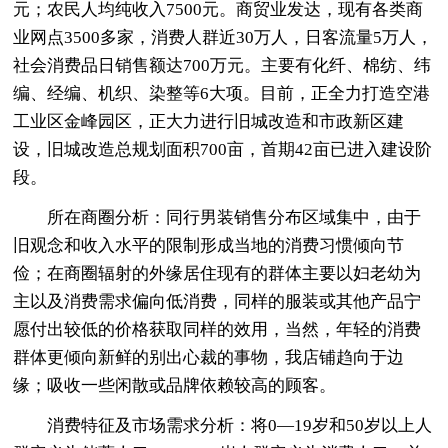
元；农民人均纯收入7500元。商贸业发达，现有各类商
业网点3500多家，消费人群近30万人，日客流量5万人，
社会消费品日销售额达700万元。主要有化纤、棉纺、纬
编、经编、机织、染整等6大项。目前，正全力打造空港
工业区金峰园区，正大力进行旧城改造和市政新区建
设，旧城改造总规划面积700亩，首期42亩已进入建设阶
段。
所在商圈分析：同行男装销售分布区域集中，由于
旧观念和收入水平的限制形成当地的消费习惯倾向节
俭；在商圈辐射的外缘居住现有的群体主要以妇老幼为
主以及消费需求偏向低消费，同样的服装或其他产品宁
愿付出较低的价格获取同样的效用，当然，年轻的消费
群体更倾向新鲜的别出心裁的事物，我店铺趋向于边
缘；吸收一些闲散或品牌依赖较高的顾客。
消费特征及市场需求分析：将0—19岁和50岁以上人