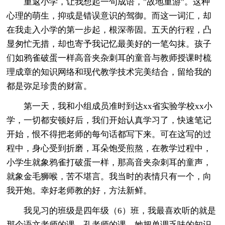
重返小学，让我想起一句成语，"故地重游"。这种
心理的萌生，抑或是错误意识的驾御。而这一词汇，却
在我走入小学的第一步起，根深蒂固。五天的行程，凸
显匆忙无措，却也寄予我记忆最美好的一笔勾抹。孩子
们如鸦雀破蛋一样高音夹杂刺耳的童音与教师授课时梳
理成章的知识网络和现代教学技术完美结合，留给我的
都是弥足珍贵的财富。
第一天，我和小组成员准时到达xx省实验学校xx小
学，一切都安顿好后，我们开始认真学习了，快速笔记
开始，恨不得把老师的每句话都写下来。可在这写的过
程中，身心受到折磨，耳朵饱受煎熬，在教学过程中，
小学生就象鸦雀打破蛋一样，那高音夹杂刺耳的童声，
就象金毛狮喉，苦不堪言。我当时的表情只有一个，向
我开炮。幸好老师教的好，方法新鲜。
我见习的班级是四年级（6）班，我最喜欢听的就是
那个语文老师的课—孔老师的课，她把单调乏味的知识