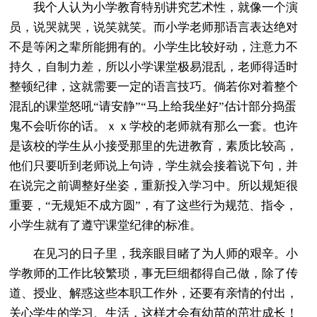
我个人认为小学教育特别讲究艺术性，就像一个演
员，说哭就哭，说笑就笑。而小学老师那语言表达绝对
不是等闲之辈所能拥有的。小学生比较好动，注意力不
持久，自制力差，所以小学课堂极易混乱，老师得适时
整顿纪律，这就需要一定的语言技巧。倘若你对着整个
混乱的课堂怒吼“请安静”“马上给我坐好”估计部分捣蛋
鬼不会听你的话。ｘｘ学校的老师就有那么一套。也许
是该校的学生从小接受那里的先进教育，素质比较高，
他们只要听到老师说上句诗，学生就会接着说下句，并
在说完之前调整好坐姿，重新投入学习中。所以规矩很
重要，“无规矩不成方圆”，有了这些行为规范、指令，
小学生就有了遵守课堂纪律的标准。
在见习的日子里，我亲眼目睹了为人师的艰辛。小
学教师的工作比较繁琐，事无巨细都得自己做，除了传
道、授业、解惑这些本职工作外，还要有亲情的付出，
关心学生的学习、生活，这样才会有幼苗的茁壮成长！